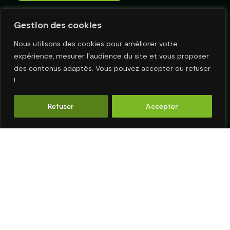
Gestion des cookies
ÉTABLISSEMENT
Nous utilisons des cookies pour améliorer votre
expérience, mesurer l’audience du site et vous proposer
Bioparc de Doué la Fontaine
des contenus adaptés. Vous pouvez accepter ou refuser
!
103 Rue de Cholet, 49700 Doué-en-Anjou, 
France
Refuser
Accepter
NOUS CONTACTER
MENTIONS LÉGALES
POLITIQUE DE CONFIDENTIALITÉ
COPYRIGHT © 2025 P’TIT ZAPPEUR. RÉALISÉ PAR L’
AGENCE