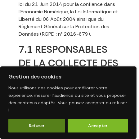
loi du 21 Juin 2014 pour la confiance dans
l’Economie Numérique, la Loi Informatique et
Liberté du 06 Août 2004 ainsi que du
Règlement Général sur la Protection des
Données (RGPD : n° 2016-679).
7.1 RESPONSABLES
DE LA COLLECTE DES
DONNÉES
Gestion des cookies
PERSONNELLES
Nous utilisons des cookies pour améliorer votre
expérience, mesurer l’audience du site et vous proposer
des contenus adaptés. Vous pouvez accepter ou refuser
Pour les Données Personnelles collectées
!
dans le cadre de la création du compte
personnel de l’Utilisateur et de sa navigation
Refuser
Accepter
sur le Site, le responsable du traitement des
Données Personnelles est : GROUPE