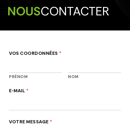
NOUS
CONTACTER
C
VOS COORDONNÉES
*
O
O
R
D
O
PRÉNOM
NOM
N
N
E-MAIL
*
É
E
S
M
E
S
VOTRE MESSAGE
*
S