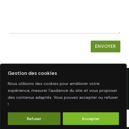
A
G
E
E
-
M
A
I
L
ENVOYER
Gestion des cookies
Nous utilisons des cookies pour améliorer votre
expérience, mesurer l’audience du site et vous proposer
NOUS CONTACTER
MENTIONS LÉGALES
des contenus adaptés. Vous pouvez accepter ou refuser
!
POLITIQUE DE CONFIDENTIALITÉ
Refuser
Accepter
COPYRIGHT © 2025 P’TIT ZAPPEUR. RÉALISÉ PAR L’
AGENCE
MEDIAGENCY