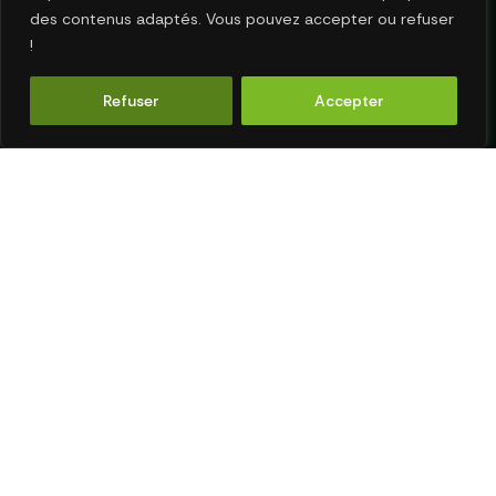
des contenus adaptés. Vous pouvez accepter ou refuser
!
Refuser
Accepter
NOUS CONTACTER
MENTIONS LÉGALES